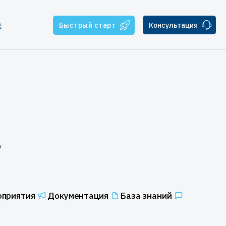
Быстрый старт
Консультация
тчикам
ателям
ская поддержка
а
оприятия
Документация
База знаний