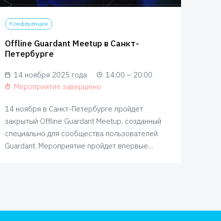
Конференция
Конф
Offline Guardant Meetup в Санкт-
Кон
Петербурге
2 
14 ноября 2025 года
14:00 – 20:00
Ме
Мероприятие завершено
2 ок
14 ноября в Санкт-Петербурге пройдет
глав
закрытый Offline Guardant Meetup, созданный
софт
специально для сообщества пользователей
для 
Guardant. Мероприятие пройдет впервые
по в
в формате офлайн и станет комфортной
и юр
площадкой для открытого диалога
бизн
и совместной работы по вопросам
страт
лицензирования и монетизации софта
с помощью продуктов Guardant.