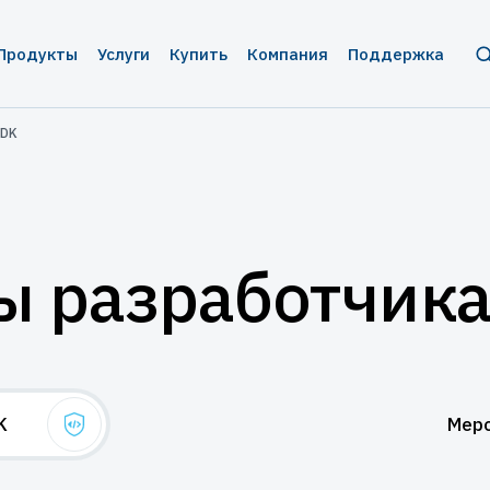
Продукты
Услуги
Купить
Компания
Поддержка
и защита ПО
инское оборудование
Аппаратные ключи
Брендирование
Цены и заказ
О нас
Разрабо
SDK
серверное ПО
фигурации
Guardant Sign
Консалтинг
Дилеры
Контакты
Пользов
ии
мы видеонаблюдения
Guardant Code
Реквизиты
Техниче
вание
тизация торговли
Guardant Chip
Пресс-центр
ы разработчик
иложения
ы автоматизированного
Программные ключи Guardant DL
Новости
тирования
верс-инжиниринга
Система управления
Мероприятия
 беспилотных и автономных
лицензированием Guardant Station
емых систем
Экспертиза
 (БАС)
Средство защиты от реверс-
K
Мер
ажами ПО
Пресс-кит
инжиниринга Guardant Armor