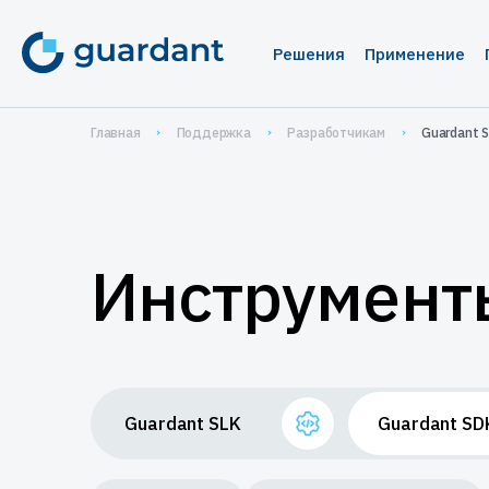
Решения
Применение
Лицензирование 
Медиц
Главная
Поддержка
Разработчикам
Guardant 
Десктопное и 
1С-кон
1С-конфигурац
Систе
IoT и оборудо
Автома
Инструмент
Мобильные пр
Систем
проек
Защита ПО от ре
Защита
Защита встраива
систем
Guardant SLK
Guardant SD
Управление прод