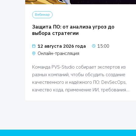
Вебинар
Защита ПО: от анализа угроз до
выбора стратегии
30
12 августа 2026 года
15:00
Онлайн-трансляция
нлайн-
Команда PVS-Studio собирает экспертов из
м про
разных компаний, чтобы обсудить создание
сию
качественного и надёжного ПО: DevSecOps,
осы и
качество кода, применение ИИ, требования
регуляторов, инструменты анализа и
функциональную безопасность.