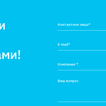
и
ами!