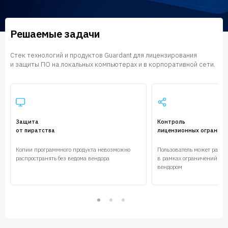
Пользователям
Пресс-центр
Техническая поддержка
Решаемые задачи
Новости
Мероприятия
Стек технологий и продуктов Guardant для лицензирования
Экспертиза
и защиты ПО на локальных компьютерах и в корпоративной сети.
Пресс-кит
Защита
Контроль
от пиратства
лицензионных ограниче
Копии программного продукта невозможно
Пользователь может работа
распространять без ведома вендора
в рамках ограничений, ус
вендором