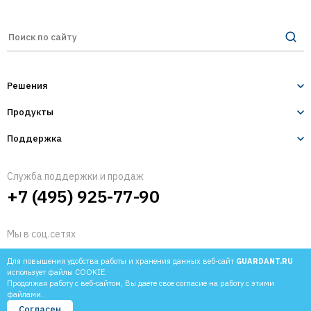
Решения
Продукты
Лицензирование и защита ПО
Десктопное и серверное ПО
Поддержка
Guardant Sign
1С-конфигурации
Разработчикам
Guardant Code
Служба поддержки и продаж
IoT и оборудование
+7 (495) 925-77-90
Пользователям
Guardant Armor
Мобильные приложения
Защита ПО от реверс-инжиниринга
Техническая поддержка
Guardant Chip
Мы в соц.сетях
Защита встраиваемых систем
Guardant DL
Для повышения удобства работы и хранения данных веб-сайт
GUARDANT.RU
использует файлы COOKIE.
Управление продажами ПО
Guardant Station
Продолжая работу с веб-сайтом, Вы даете свое согласие на работу с этими
файлами.
1994-2026 © Компания «Актив»
Политика конфиденциальности
Согласен