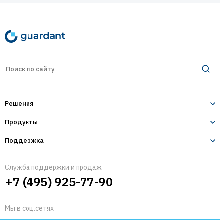
Решения
Продукты
Лицензирование и защита ПО
Десктопное и серверное ПО
Поддержка
Guardant Sign
1С-конфигурации
Разработчикам
Guardant Code
Служба поддержки и продаж
IoT и оборудование
+7 (495) 925-77-90
Пользователям
Guardant Armor
Мобильные приложения
Защита ПО от реверс-инжиниринга
Техническая поддержка
Guardant Chip
Мы в соц.сетях
Защита встраиваемых систем