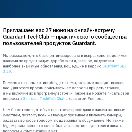
Пользователям
Пресс-центр
Техническая поддержка
Новости
Мероприятия
Приглашаем вас 27 июня на онлайн-встречу
Guardant TechClub — практического сообщества
Экспертиза
пользователей продуктов Guardant.
Пресс-кит
Мы расскажем, что было оптимизировано и исправлено, поделимся
планами по предстоящим доработкам и, главное, подсветим
наиболее значимые обновления, вошедшие в версию
Guardant SLK
3.29
.
Помимо этого, мы хотим обсудить темы, которые волнуют именно
вас. Для этого просим присылать нам вопросы при регистрации,
и мы включим их в программу встречи. Также вы можете писать свои
вопросы в
Guardant TechClub Chat
c хэштегом #вопрос.
Нам бы хотелось, чтобы эти встречи проходили с вашим активным
участием, поэтому всех желающих призываем включать камеры,
задавать вопросы голосом, поддерживать обсуждение. Но также
будем рады всем, кто хочет быть в качестве слушателя и писать
вопросы и комментарии в чат.