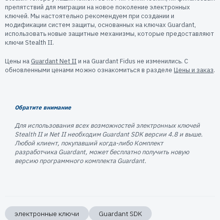
Пользователям
препятствий для миграции на новое поколение электронных
ключей. Мы настоятельно рекомендуем при создании и
Пресс-центр
Техническая поддержка
модификации систем защиты, основанных на ключах Guardant,
Новости
использовать новые защитные механизмы, которые предоставляют
ключи Stealth II.
Мероприятия
Экспертиза
Цены на
Guardant Net II
и на Guardant Fidus не изменились. С
обновленными ценами можно ознакомиться в разделе
Цены и заказ
.
Пресс-кит
Обратите внимание
Для использования всех возможностей электронных ключей
Stealth II и Net II необходим Guardant SDK версии 4.8 и выше.
Любой клиент, покупавший когда-либо Комплект
разработчика Guardant, может бесплатно получить новую
версию программного комплекта Guardant.
электронные ключи
Guardant SDK