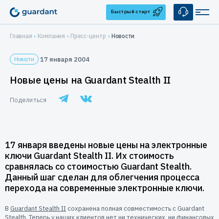
Быстрый старт
Главная
Компания
Пресс-центр
Новости
Решения
17 января 2004
Новости
Лицензирование и защита ПО
Применение
Новые цены на Guardant Stealth II
Десктопное и серверное ПО
Медицинское оборудование
Продукты
Поделиться
1С-конфигурации
1С-конфигурации
IoT и оборудование
Аппаратные ключи
Услуги
Мобильные приложения
Guardant Sign
Системы видеонаблюдения
Брендирование
Защита ПО от реверс-инжиниринга
Купить
17 января введены новые цены на электронные
Guardant Code
Автоматизация торговли
ключи Guardant Stealth II. Их стоимость
Консалтинг
Guardant Chip
Цены и заказ
Защита встраиваемых систем
Компания
сравнялась со стоимостью Guardant Stealth.
Программные ключи Guardant DL
Системы автоматизированного проектирования
Данный шаг сделан для облегчения процесса
Дилеры
Управление продажами ПО
О нас
Поддержка
перехода на современные электронные ключи.
Система управления лицензированием Guardant Station
Защита беспилотных и автономных систем (БАС)
Контакты
Разработчикам
Средство защиты от реверс-инжиниринга Guardant Armor
В
Guardant Stealth II
сохранена полная совместимость с Guardant
Stealth. Теперь у наших клиентов нет ни технических, ни финансовых
Реквизиты