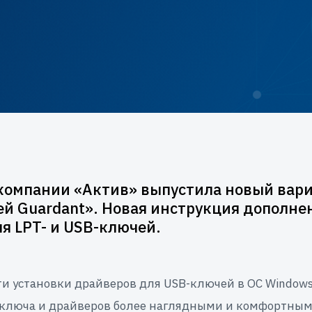
компании «Актив» выпустила новый вари
й Guardant». Новая инструкция дополн
я LPT- и USB-ключей.
ти установки драйверов для USB-ключей в ОС Window
и ключа и драйверов более наглядными и комфортным