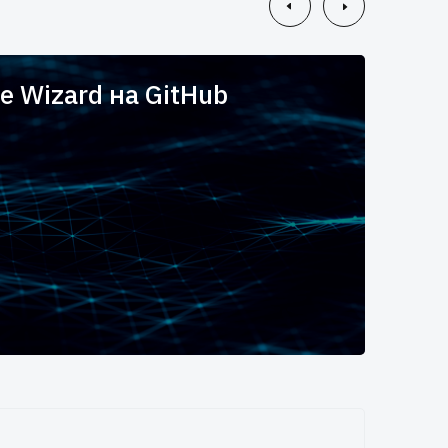
e Wizard на GitHub
Вы