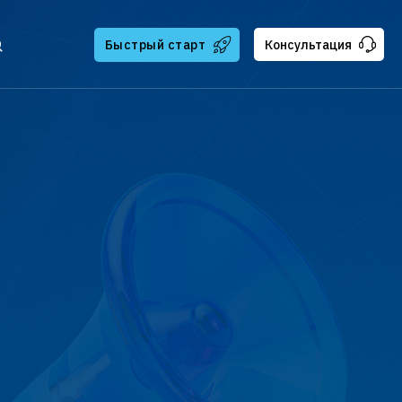
Быстрый старт
Консультация
тчикам
ателям
ская поддержка