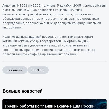
Пользователям
Лицензии N1281 и N1282, получены 5 декабря 2005 г, срок действия
Пресс-центр
5 лет. Лицензии ФСТЭК позволяют компании «Актив»
Техническая поддержка
самостоятельно разрабатывать, производить, поставлять и
Новости
обслуживать аппаратные и программно-аппаратные средства и
оборудование, предназначенные для защиты конфиденциальной
Мероприятия
информации.
Экспертиза
Наличие данных
Пресс-кит
лицензий
позволяет клиентам и партнерам
компании «Актив» среди государственных организаций и
учреждений быть уверенными в нашей компетентности и
соответствии принятым в России государственным нормам в
области защиты конфиденциальной информации.
лицензии
ФСТЭК
Больше новостей
График работы компании накануне Дня России