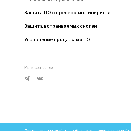
Защита ПО от реверс-инжиниринга
Защита встраиваемых систем
Управление продажами ПО
Мы в соц.сетях
1994-2026 © Компания «Актив»
Политика конфиденциа
Для повышения удобства работы и хранения данных веб-