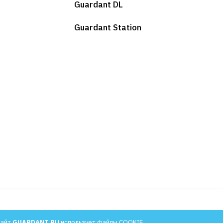
Guardant DL
Guardant Station
льности
сайт
GUARDANT.RU
использует файлы COOKIE.