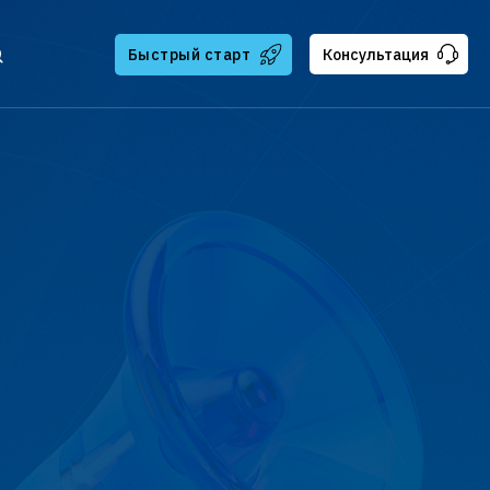
Быстрый старт
Консультация
тчикам
ателям
ская поддержка