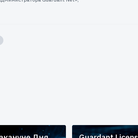
накануне Дня
Guardant Licens