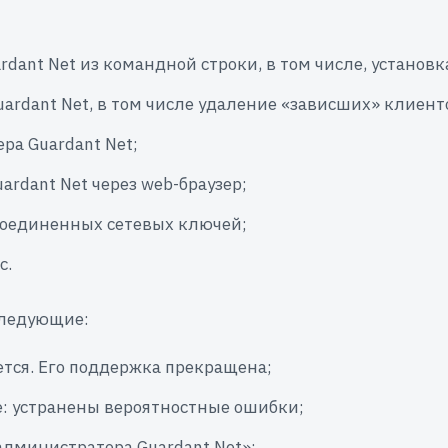
ant Net из командной строки, в том числе, установка
ardant Net, в том числе удаление «зависших» клиент
ра Guardant Net;
ardant Net через web-браузер;
дсоединенных сетевых ключей;
с.
следующие:
ется. Его поддержка прекращена;
xe: устранены вероятностные ошибки;
администратора Guardant Net»;