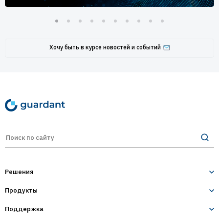
Хочу быть в курсе новостей и событий
Решения
Продукты
Лицензирование и защита ПО
Десктопное и серверное ПО
Поддержка
Guardant Sign