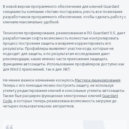
Пользователям
В новой версии программного обеспечения для ключей Guardant
Пресс-центр
специалисты компании «Актив» постарались учесть все пожелания
Техническая поддержка
разработчиков программного обеспечения, чтобы сделать работу с
Новости
ключами максимально удобной.
Мероприятия
Технология профилирования, реализованная в ПО Guardant 5.5, дает
Экспертиза
разработчикам софта возможность полностью контролировать
процесс построения защиты и вовремя корректировать его
Пресс-кит
результаты. Профайлеры выявляют участки кода, которые не
подходят для защиты, и по результатам исследования дают
рекомендации, какие именно части приложения защищать
функциями автозащиты. Использование профайлеров доступно как
для Win32 приложений, так и для .NET.
Не менее важное изменение коснулось
Мастера лицензирования
.
Теперь с его помощью можно построить защиту, не используя
утилиту редактирования ключей и консольные утилиты автозащиты.
Также был расширен функционал электронных ключей
Guardant
Code
, в которых теперь реализована возможность загрузки до
четырех пользовательских алгоритмов.