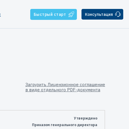
Быстрый старт
Консультация
тчикам
ателям
ская поддержка
Загрузить Лицензионное соглашение
в виде отдельного PDF-документа
Утверждено
Приказом генерального директора