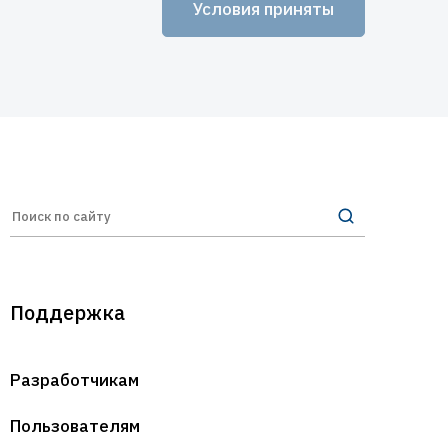
Условия приняты
/или Онлайн-сервисов Гардант (Guardant).
принимаете все условия настоящего Соглашения в полном
 (Guardant) на иных условиях не допускается.
рекратить любое использование Программных продуктов и/
та и все его части в своем компьютере и не использовать
Поддержка
Разработчикам
 Новая редакция Соглашения вступает в силу с момента ее
Пользователям