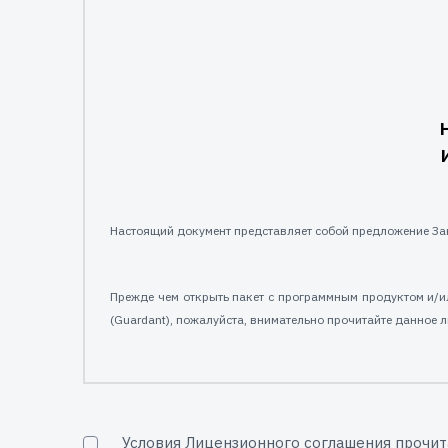
Настоящий документ представляет собой предложение За
Прежде чем открыть пакет с программным продуктом и/и
(Guardant), пожалуйста, внимательно прочитайте данное 
Все указания по использованию программных продукто
содержащимся в настоящем лицензионном соглашении.
Условия Лицензионного соглашения прочит