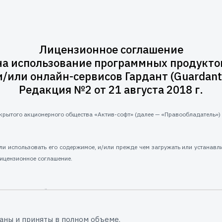
Лицензионное соглашение
на использование программных продукто
и/или онлайн-сервисов Гардант (Guardant
Редакция №2 от 21 августа 2018 г.
крытого акционерного общества «Актив-софт» (далее — «Правообладатель») 
ли использовать его содержимое, и/или прежде чем загружать или устанавл
лицензионное соглашение.
в и/или онлайн-сервисов Гардант (Guardant), предоставляемые АО «Ак
аны и приняты в полном объеме.