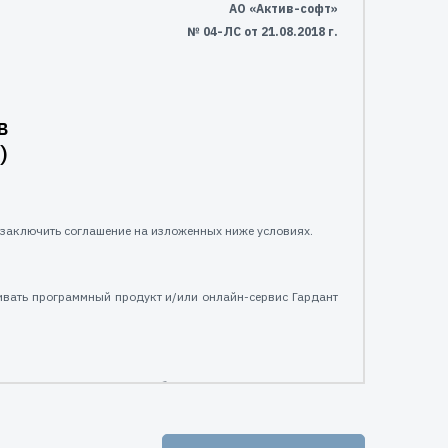
АО «Актив-софт»
№ 04-ЛС от 21.08.2018 г.
в
)
заключить соглашение на изложенных ниже условиях.
ивать программный продукт и/или онлайн-сервис Гардант
тив-софт» подчиняются и будут подчиняться условиям,