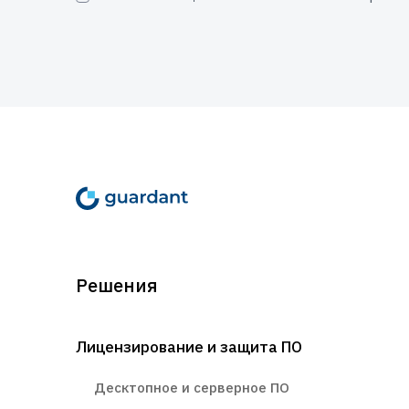
1. Общие положения
1.1.
Пользуясь программными продуктами и/или онлайн-сер
а) Вы заранее ознакомились с условиями настоящего Сог
б) Начало использования Вами Программных продуктов и
объеме без каких-либо изъятий и ограничений с Вашей ст
в) Если Вы не согласны с условиями настоящего Соглаше
или Онлайн-сервисов Гардант (Guardant), вернуть Програ
Решения
его никоим образом.
Лицензирование и защита ПО
г) Соглашение (в том числе любая из его частей) может 
размещения на Сайте Правообладателя, если иное не пре
Десктопное и серверное ПО